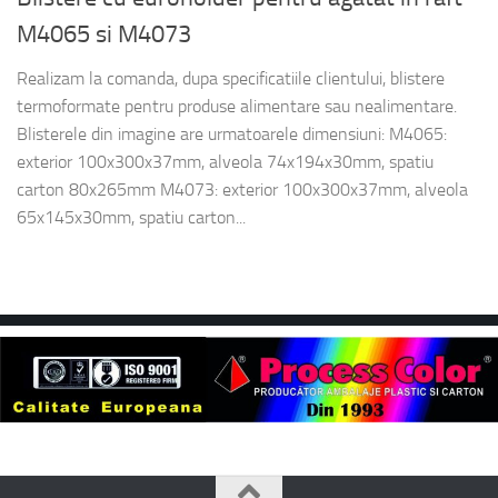
M4065 si M4073
Realizam la comanda, dupa specificatiile clientului, blistere
termoformate pentru produse alimentare sau nealimentare.
Blisterele din imagine are urmatoarele dimensiuni: M4065:
exterior 100x300x37mm, alveola 74x194x30mm, spatiu
carton 80x265mm M4073: exterior 100x300x37mm, alveola
65x145x30mm, spatiu carton...