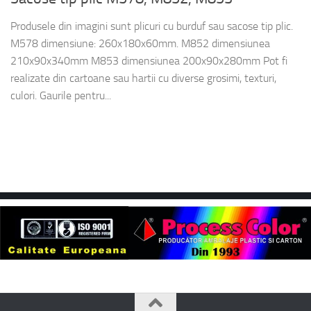
Produsele din imagini sunt plicuri cu burduf sau sacose tip plic.
M578 dimensiune: 260x180x60mm. M852 dimensiunea
210x90x340mm M853 dimensiunea 200x90x280mm Pot fi
realizate din cartoane sau hartii cu diverse grosimi, texturi,
culori. Gaurile pentru...