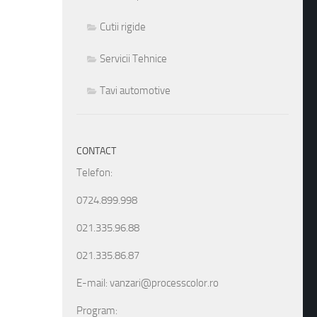
Cutii rigide
Servicii Tehnice
Tavi automotive
CONTACT
Telefon:
0724.899.998
021.335.96.88
021.335.86.87
E-mail: vanzari@processcolor.ro
Program: