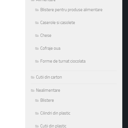
Blistere pentru produse alimentare
Caserole si casolete
Chese
Cofraje oua
Forme de turnat ciocolata
Cutii din carton
Nealimentare
Blistere
Cilindri din plastic
Cutii din plastic