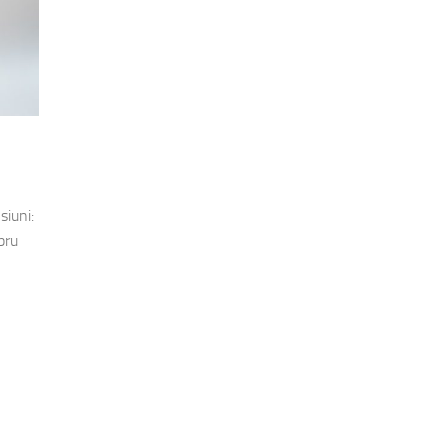
siuni:
bru