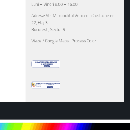
Luni – Vineri 8:00 – 16:00
Adresa: Str. Mitropolitul Veniamin Costache nr.
22, Etaj 3
Bucuresti, Sector 5
Waze / Google Maps : Process Color