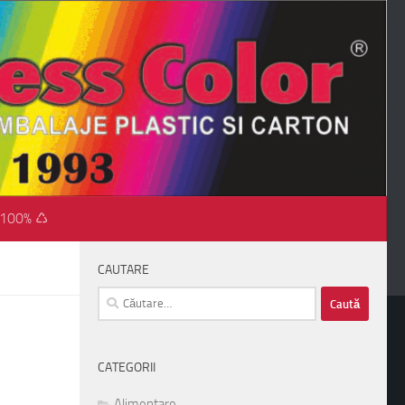
 100% ♺
CAUTARE
Caută
după:
CATEGORII
Alimentare