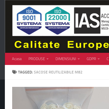
Skip to content
Acasa
PRODUSE
DIMENSIUNI
GDPR
C
TAGGED:
SACOSE REUTILIZABILE M82