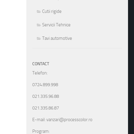
Cutii rigide
Servicii Tehnice
Tavi automotive
CONTACT
Telefon:
0724.899.998
021.335.96.88
021.335.86.87
E-mail: vanzari@processcolor.ro
Program: