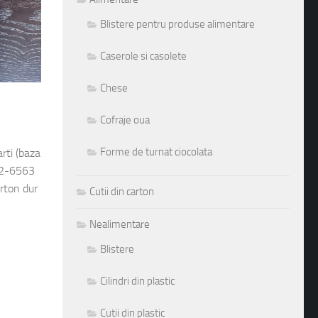
Blistere pentru produse alimentare
Caserole si casolete
Chese
Cofraje oua
Forme de turnat ciocolata
rti (baza
562-6563
rton dur
Cutii din carton
Nealimentare
Blistere
Cilindri din plastic
Cutii din plastic