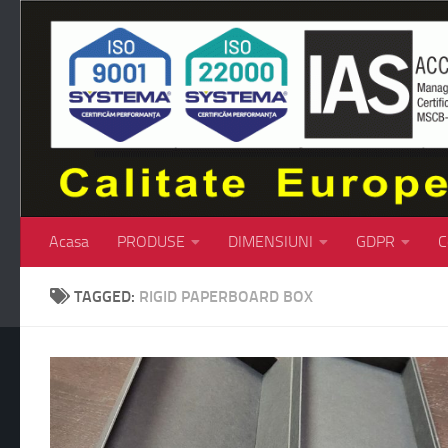
Skip to content
Acasa
PRODUSE
DIMENSIUNI
GDPR
C
TAGGED:
RIGID PAPERBOARD BOX