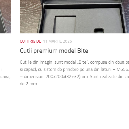
CUTII RIGIDE
11 MARTIE 2026
Cutii premium model Bite
Cutiile din imagini sunt model „Bite”, compuse din doua pa
i
si capac), cu sistem de prindere pe una din laturi. – M6
cava,
– dimensiuni 200x200x(32+32)mm. Sunt realizate din ca
de 2 mm...