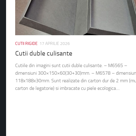
CUTII RIGIDE
17 APRILIE 2026
Cutii duble culisante
Cutiile din imagini sunt cutii duble culisante. – M6565 –
dimensiuni 300×150×60(30+30)mm. – M6578 – dimensiun
118x188x30mm. Sunt realizate din carton dur de 2 mm (mu
carton de legatorie) si imbracate cu piele ecologica....