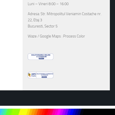
Luni – Vineri 8:00 – 16:00
Adresa: Str. Mitropolitul Veniamin Costache nr.
22, Etaj 3
Bucuresti, Sector 5
Waze / Google Maps : Process Color