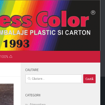
 100% ♺
CAUTARE
Caută
după:
CATEGORII
Alimentare