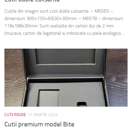
Cutiile din imagini sunt cutii duble culisante. – M6565 –
dimensiuni 300×150×60(30+30)mm. – M6578 – dimensiuni
118x188x30mm. Sunt realizate din carton dur de 2 mm
(mucava, carton de legatorie) si imbracate cu piele ecologica....
CUTII RIGIDE
11 MARTIE 2026
Cutii premium model Bite