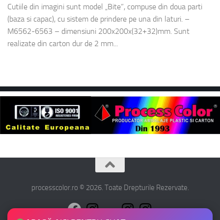
Cutiile din imagini sunt model „Bite”, compuse din doua parti
(baza si capac), cu sistem de prindere pe una din laturi. –
M6562-6563 – dimensiuni 200x200x(32+32)mm. Sunt
realizate din carton dur de 2 mm...
processcolor.ro © 2026. Toate Drepturile Rezervate.