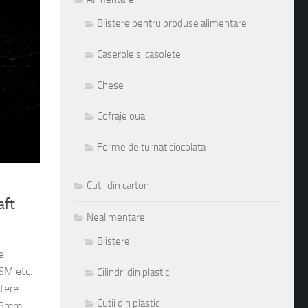
Blistere pentru produse alimentare
Caserole si casolete
Chese
Cofraje oua
Forme de turnat ciocolata
Cutii din carton
aft
Nealimentare
Blistere
e
GSM etc.
Cilindri din plastic
stere
Cutii din plastic
x35mm