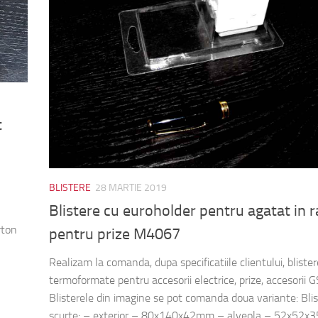
t
BLISTERE
28 MARTIE 2019
Blistere cu euroholder pentru agatat in r
rton
pentru prize M4067
Realizam la comanda, dupa specificatiile clientului, blister
termoformate pentru accesorii electrice, prize, accesorii 
Blisterele din imagine se pot comanda doua variante: Bli
scurte: – exterior – 80x140x42mm – alveola – 52x52