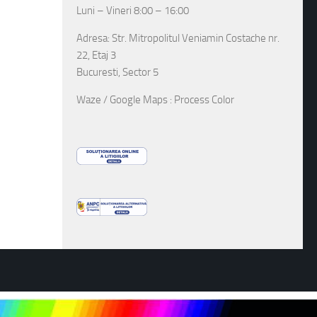
Luni – Vineri 8:00 – 16:00
Adresa: Str. Mitropolitul Veniamin Costache nr.
22, Etaj 3
Bucuresti, Sector 5
Waze / Google Maps : Process Color