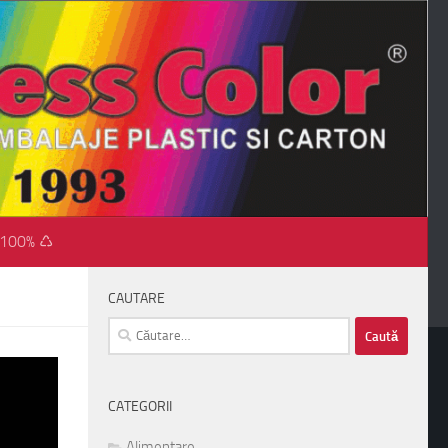
 100% ♺
CAUTARE
Caută
după:
CATEGORII
Alimentare