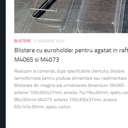
BLISTERE
12 IANUARIE 2023
Blistere cu euroholder pentru agatat in raf
M4065 si M4073
Realizam la comanda, dupa specificatiile clientului, blistere
termoformate pentru produse alimentare sau nealimentare.
Blisterele din imagine are urmatoarele dimensiuni: M4065:
exterior 100x300x37mm, alveola 74x194x30mm, spatiu ca
80x265mm M4073: exterior 100x300x37mm, alveola
65x145x30mm, spatiu carton...