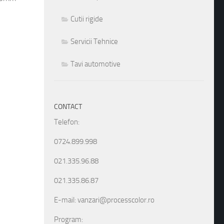
Cutii rigide
Servicii Tehnice
Tavi automotive
CONTACT
Telefon:
0724.899.998
021.335.96.88
021.335.86.87
E-mail: vanzari@processcolor.ro
Program: