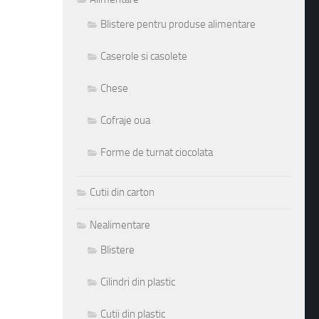
Blistere pentru produse alimentare
Caserole si casolete
Chese
Cofraje oua
Forme de turnat ciocolata
Cutii din carton
Nealimentare
Blistere
Cilindri din plastic
Cutii din plastic