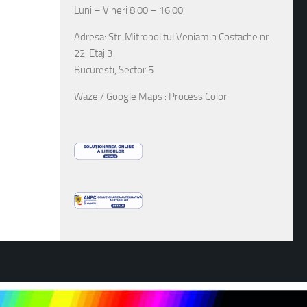
Luni – Vineri 8:00 – 16:00
Adresa: Str. Mitropolitul Veniamin Costache nr.
22, Etaj 3
Bucuresti, Sector 5
Waze / Google Maps : Process Color