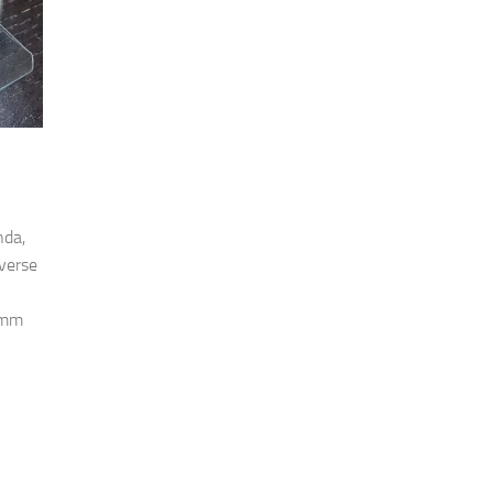
nda,
iverse
5mm