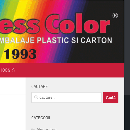
 100% ♺
CAUTARE
Caută
după:
CATEGORII
Alimentare