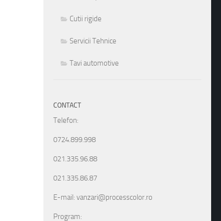
Cutii rigide
Servicii Tehnice
Tavi automotive
CONTACT
Telefon:
0724.899.998
021.335.96.88
021.335.86.87
E-mail: vanzari@processcolor.ro
Program: