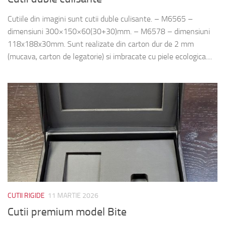
Cutiile din imagini sunt cutii duble culisante. – M6565 –
dimensiuni 300×150×60(30+30)mm. – M6578 – dimensiuni
118x188x30mm. Sunt realizate din carton dur de 2 mm
(mucava, carton de legatorie) si imbracate cu piele ecologica....
CUTII RIGIDE
11 MARTIE 2026
Cutii premium model Bite