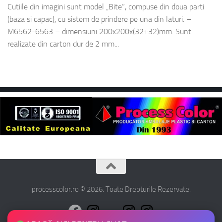
Cutiile din imagini sunt model „Bite”, compuse din doua parti
(baza si capac), cu sistem de prindere pe una din laturi. –
M6562-6563 – dimensiuni 200x200x(32+32)mm. Sunt
realizate din carton dur de 2 mm...
processcolor.ro © 2026. Toate Drepturile Rezervate.