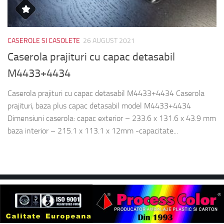
CASEROLE SI CASOLETE
26 AUGUST 2021
Caserola prajituri cu capac detasabil
M4433+4434
Caserola prajituri cu capac detasabil M4433+4434 Caserola
prajituri, baza plus capac detasabil model M4433+4434
Dimensiuni caserola: capac exterior – 233.6 x 131.6 x 43.9 mm
baza interior – 215.1 x 113.1 x 12mm -capacitate...