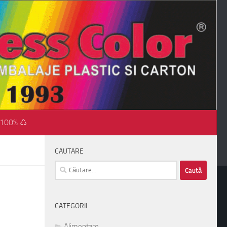
 100% ♺
CAUTARE
Caută
după:
CATEGORII
Alimentare