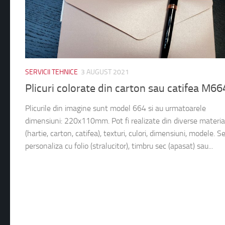
SERVICII TEHNICE
3 AUGUST 2021
Plicuri colorate din carton sau catifea M66
Plicurile din imagine sunt model 664 si au urmatoarele
dimensiuni: 220x110mm. Pot fi realizate din diverse materia
(hartie, carton, catifea), texturi, culori, dimensiuni, modele. S
personaliza cu folio (stralucitor), timbru sec (apasat) sau...