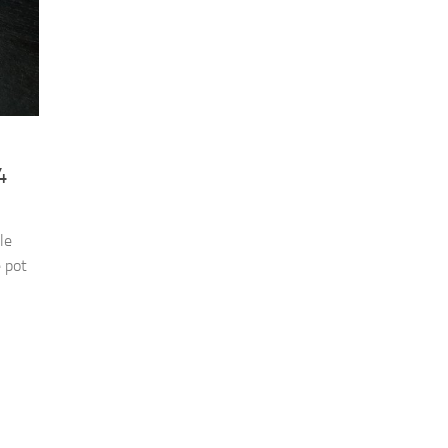
4
le
e pot