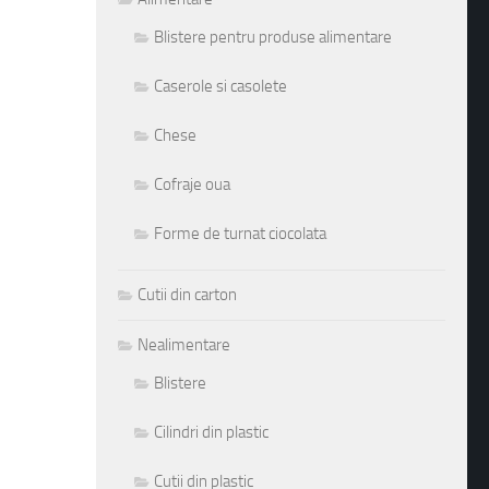
Blistere pentru produse alimentare
Caserole si casolete
Chese
Cofraje oua
Forme de turnat ciocolata
Cutii din carton
Nealimentare
Blistere
Cilindri din plastic
Cutii din plastic