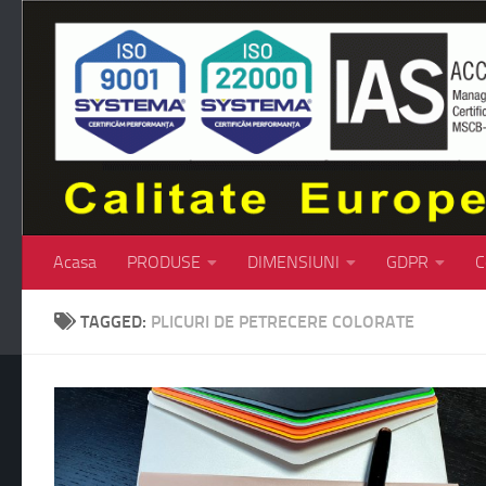
Skip to content
Acasa
PRODUSE
DIMENSIUNI
GDPR
C
TAGGED:
PLICURI DE PETRECERE COLORATE