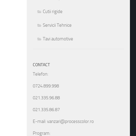
Cutii rigide
Servicii Tehnice
Tavi automotive
CONTACT
Telefon:
0724.899.998
021.335.96.88
021.335.86.87
E-mail: vanzari@processcolor.ro
Program: