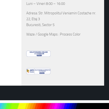
Luni – Vineri 8:00 – 16:00
Adresa: Str. Mitropolitul Veniamin Costache nr.
22, Etaj 3
Bucuresti, Sector 5
Waze / Google Maps : Process Color