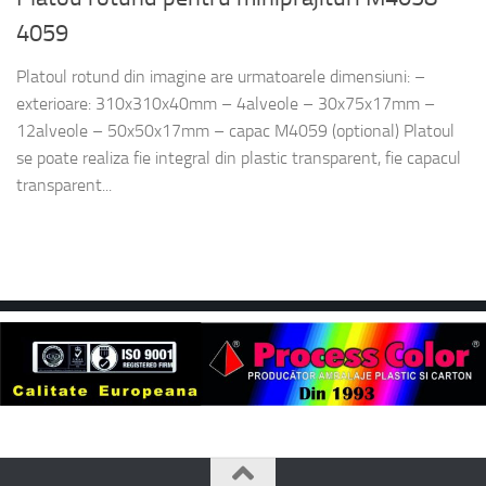
4059
Platoul rotund din imagine are urmatoarele dimensiuni: –
exterioare: 310x310x40mm – 4alveole – 30x75x17mm –
12alveole – 50x50x17mm – capac M4059 (optional) Platoul
se poate realiza fie integral din plastic transparent, fie capacul
transparent...