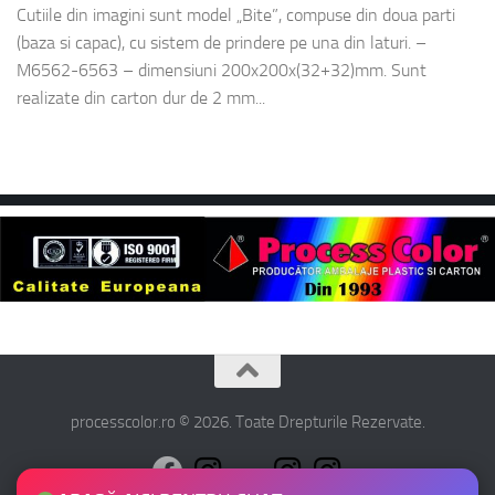
Cutiile din imagini sunt model „Bite”, compuse din doua parti
(baza si capac), cu sistem de prindere pe una din laturi. –
M6562-6563 – dimensiuni 200x200x(32+32)mm. Sunt
realizate din carton dur de 2 mm...
processcolor.ro © 2026. Toate Drepturile Rezervate.