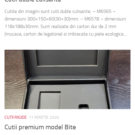
Cutiile din imagini sunt cutii duble culisante. – M6565 –
dimensiuni 300×150×60(30+30)mm. – M6578 – dimensiuni
118x188x30mm. Sunt realizate din carton dur de 2 mm
(mucava, carton de legatorie) si imbracate cu piele ecologica....
CUTII RIGIDE
11 MARTIE 2026
Cutii premium model Bite