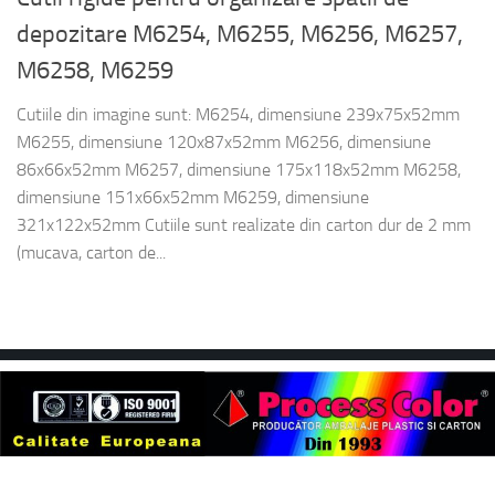
depozitare M6254, M6255, M6256, M6257,
M6258, M6259
Cutiile din imagine sunt: M6254, dimensiune 239x75x52mm
M6255, dimensiune 120x87x52mm M6256, dimensiune
86x66x52mm M6257, dimensiune 175x118x52mm M6258,
dimensiune 151x66x52mm M6259, dimensiune
321x122x52mm Cutiile sunt realizate din carton dur de 2 mm
(mucava, carton de...