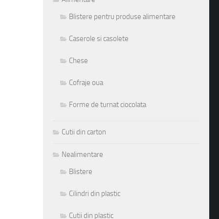
Blistere pentru produse alimentare
Caserole si casolete
Chese
Cofraje oua
Forme de turnat ciocolata
Cutii din carton
Nealimentare
Blistere
Cilindri din plastic
Cutii din plastic