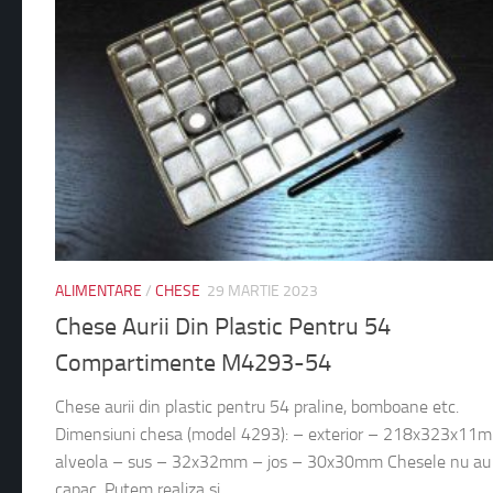
ALIMENTARE
/
CHESE
29 MARTIE 2023
Chese Aurii Din Plastic Pentru 54
Compartimente M4293-54
Chese aurii din plastic pentru 54 praline, bomboane etc.
Dimensiuni chesa (model 4293): – exterior – 218x323x11
alveola – sus – 32x32mm – jos – 30x30mm Chesele nu au
capac. Putem realiza si...