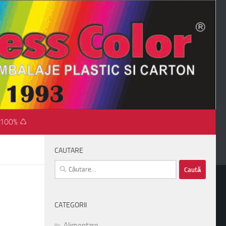
 100% ♺
CAUTARE
Caută
după:
CATEGORII
Alimentare