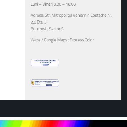
Luni – Vineri 8:00 – 16:00
Adresa: Str. Mitropolitul Veniamin Costache nr.
22, Etaj 3
Bucuresti, Sector 5
Waze / Google Maps : Process Color