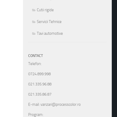
Cutii rigide
Servicii Tehnice
Tavi automotive
CONTACT
Telefon:
0724.899.998
021.335.96.88
021.335.86.87
E-mail: vanzari@processcolor.ro
Program: