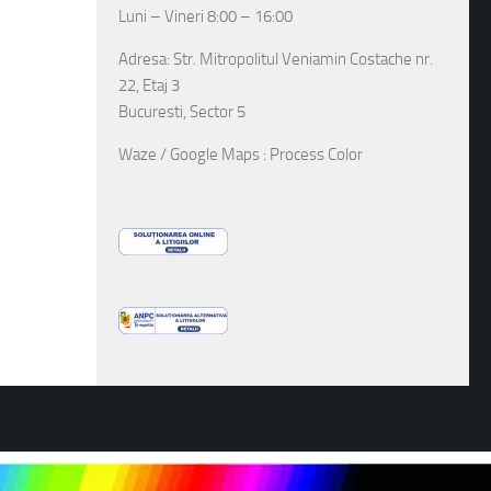
Luni – Vineri 8:00 – 16:00
Adresa: Str. Mitropolitul Veniamin Costache nr.
22, Etaj 3
Bucuresti, Sector 5
Waze / Google Maps : Process Color