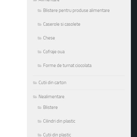
Blistere pentru produse alimentare
Caserole si casolete
Chese
Cofraje oua
Forme de turnat ciocolata
Cutii din carton
Nealimentare
Blistere
Cilindri din plastic
Cutii din plastic