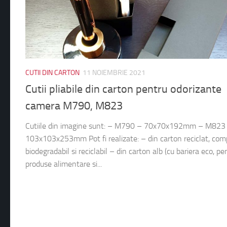
CUTII DIN CARTON
11 NOIEMBRIE 2021
Cutii pliabile din carton pentru odorizante
camera M790, M823
Cutiile din imagine sunt: – M790 – 70x70x192mm – M823
103x103x253mm Pot fi realizate: – din carton reciclat, com
biodegradabil si reciclabil – din carton alb (cu bariera eco, pe
produse alimentare si...