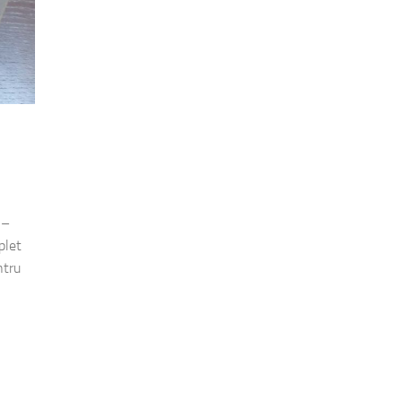
 –
plet
ntru