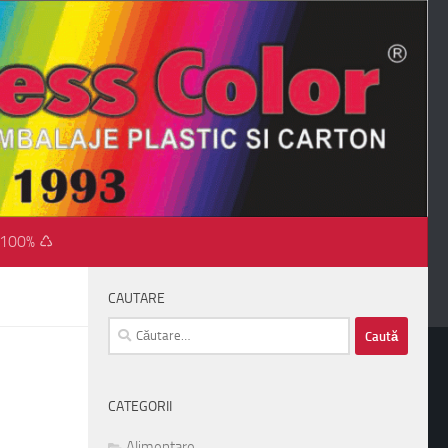
 100% ♺
CAUTARE
Caută
după:
CATEGORII
Alimentare