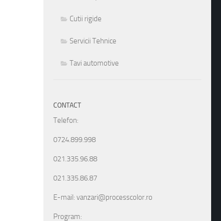
Cutii rigide
Servicii Tehnice
Tavi automotive
CONTACT
Telefon:
0724.899.998
021.335.96.88
021.335.86.87
E-mail: vanzari@processcolor.ro
Program: