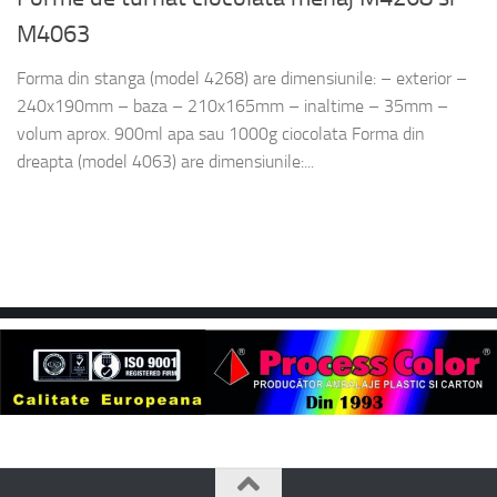
M4063
Forma din stanga (model 4268) are dimensiunile: – exterior –
240x190mm – baza – 210x165mm – inaltime – 35mm –
volum aprox. 900ml apa sau 1000g ciocolata Forma din
dreapta (model 4063) are dimensiunile:...