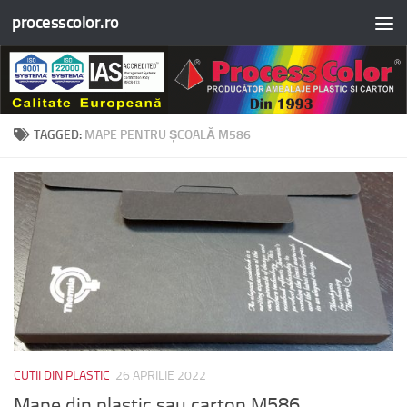
processcolor.ro
Skip to content
TAGGED:
MAPE PENTRU ȘCOALĂ M586
CUTII DIN PLASTIC
26 APRILIE 2022
Mape din plastic sau carton M586