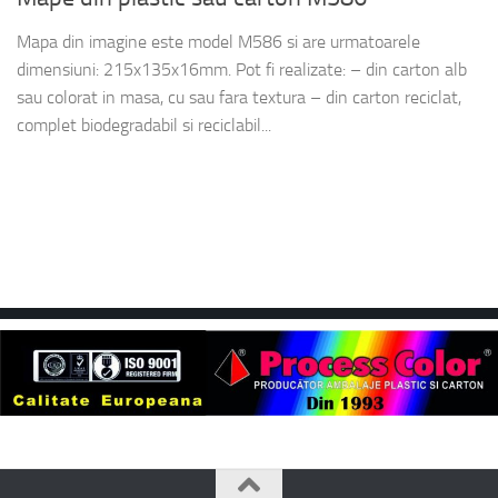
Mapa din imagine este model M586 si are urmatoarele
dimensiuni: 215x135x16mm. Pot fi realizate: – din carton alb
sau colorat in masa, cu sau fara textura – din carton reciclat,
complet biodegradabil si reciclabil...