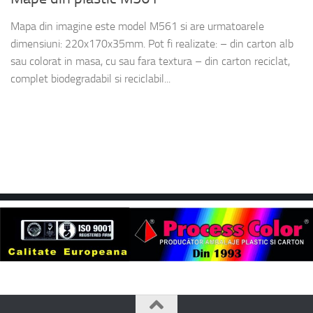
Mapa din imagine este model M561 si are urmatoarele
dimensiuni: 220x170x35mm. Pot fi realizate: – din carton alb
sau colorat in masa, cu sau fara textura – din carton reciclat,
complet biodegradabil si reciclabil...