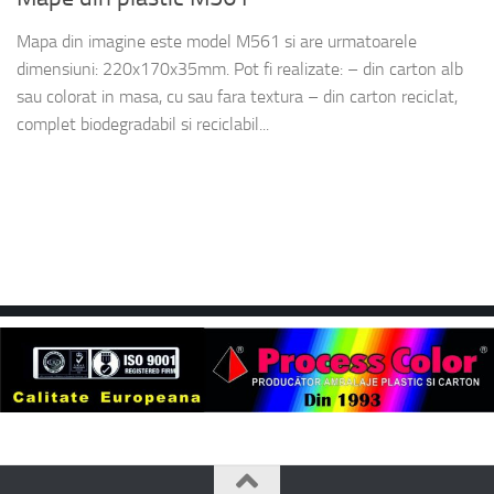
Mapa din imagine este model M561 si are urmatoarele
dimensiuni: 220x170x35mm. Pot fi realizate: – din carton alb
sau colorat in masa, cu sau fara textura – din carton reciclat,
complet biodegradabil si reciclabil...