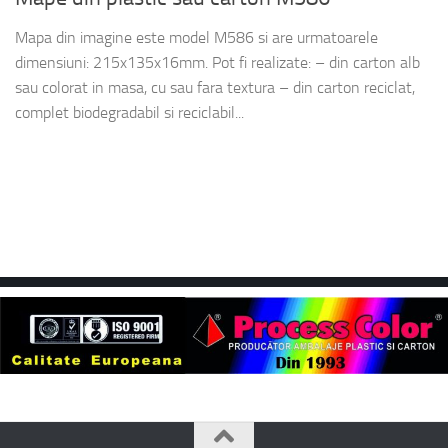
Mapa din imagine este model M586 si are urmatoarele
dimensiuni: 215x135x16mm. Pot fi realizate: – din carton alb
sau colorat in masa, cu sau fara textura – din carton reciclat,
complet biodegradabil si reciclabil...