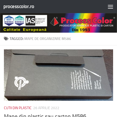
processcolor.ro
Skip to content
TAGGED:
MAPE DE ORGANIZARE M586
CUTII DIN PLASTIC
26 APRILIE 2022
Mape din plastic sau carton M586