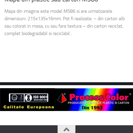
Mapa din imagine este model M586 si are urmatoarele
dimensiuni: 215x135x16mm. Pot fi realizate: – din carton alb
sau colorat in masa, cu sau fara textura – din carton reciclat,
complet biodegradabil si reciclabil...