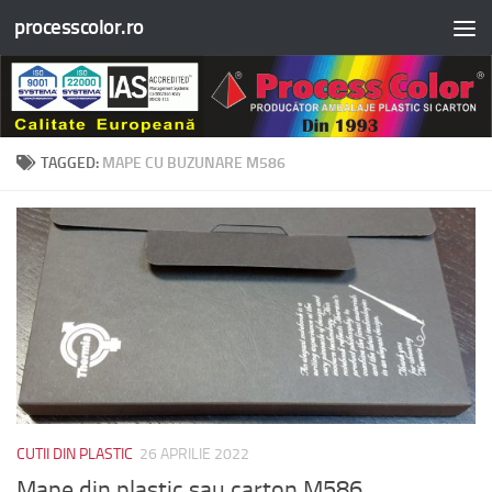
processcolor.ro
Skip to content
TAGGED:
MAPE CU BUZUNARE M586
CUTII DIN PLASTIC
26 APRILIE 2022
Mape din plastic sau carton M586