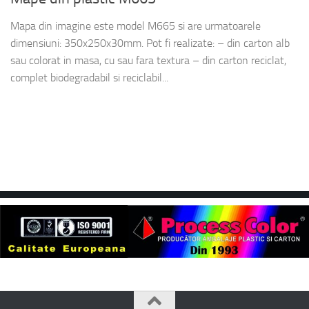
Mapa din imagine este model M665 si are urmatoarele
dimensiuni: 350x250x30mm. Pot fi realizate: – din carton alb
sau colorat in masa, cu sau fara textura – din carton reciclat,
complet biodegradabil si reciclabil...