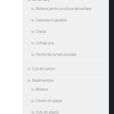
Blistere pentru produse alimentare
Caserole si casolete
Chese
Cofraje oua
Forme de turnat ciocolata
Cutii din carton
Nealimentare
Blistere
Cilindri din plastic
Cutii din plastic