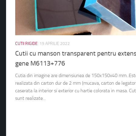
CUTII RIGIDE
19 APRILIE 2022
Cutii cu manson transparent pentru extens
gene M6113+776
Cutia din imagine are dimensiunea de 150x150x40 mm. Est
realizata din carton dur de 2 mm (mucava, carton de legatori
caserata la interior si exterior cu hartie colorata in masa. Cuti
sunt realizate...