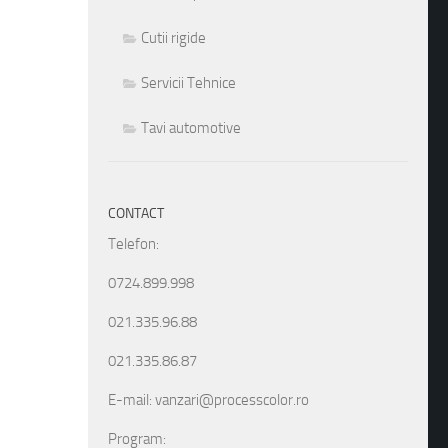
Cutii rigide
Servicii Tehnice
Tavi automotive
CONTACT
Telefon:
0724.899.998
021.335.96.88
021.335.86.87
E-mail: vanzari@processcolor.ro
Program: