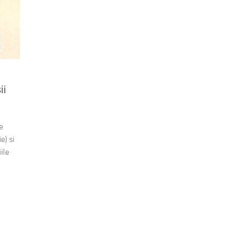
ii
e
e) si
ile