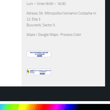
Luni – Vineri 8:00 – 16:00
Adresa: Str. Mitropolitul Veniamin Costache nr.
22, Etaj 3
Bucuresti, Sector 5
Waze / Google Maps : Process Color