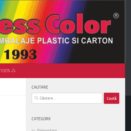
 100% ♺
CAUTARE
Caută
după:
CATEGORII
Alimentare