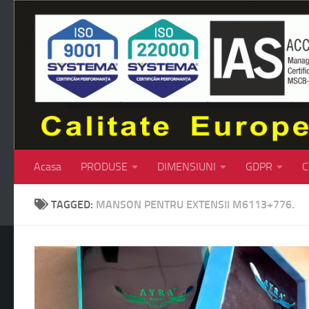
Skip to content
Acasa
PRODUSE
DIMENSIUNI
GDPR
C
TAGGED:
MANSON PENTRU EXTENSII M6113+776.