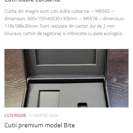
Cutiile din imagini sunt cutii duble culisante. – M6565 –
dimensiuni 300×150×60(30+30)mm. – M6578 – dimensiuni
118x188x30mm. Sunt realizate din carton dur de 2 mm
(mucava, carton de legatorie) si imbracate cu piele ecologica....
CUTII RIGIDE
11 MARTIE 2026
Cutii premium model Bite