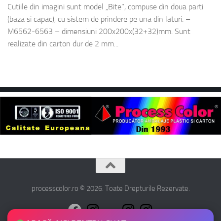
Cutiile din imagini sunt model „Bite”, compuse din doua parti
(baza si capac), cu sistem de prindere pe una din laturi. –
M6562-6563 – dimensiuni 200x200x(32+32)mm. Sunt
realizate din carton dur de 2 mm...
processcolor.ro © 2026. Toate Drepturile Rezervate.