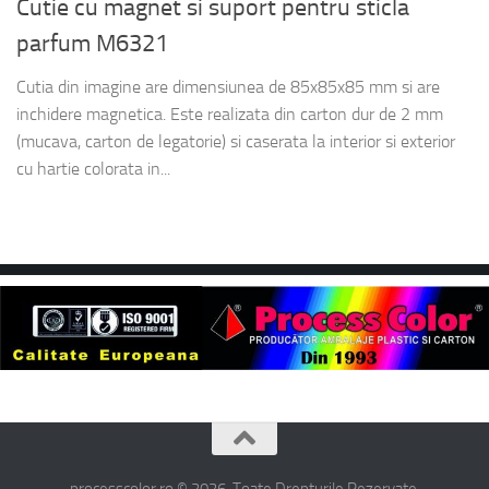
Cutie cu magnet si suport pentru sticla
parfum M6321
Cutia din imagine are dimensiunea de 85x85x85 mm si are
inchidere magnetica. Este realizata din carton dur de 2 mm
(mucava, carton de legatorie) si caserata la interior si exterior
cu hartie colorata in...
processcolor.ro © 2026. Toate Drepturile Rezervate.