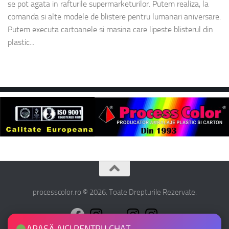
se pot agata in rafturile supermarketurilor. Putem realiza, la
comanda si alte modele de blistere pentru lumanari aniversare.
Putem executa cartoanele si masina care lipeste blisterul din
plastic...
processcolor.ro © 2026. Toate Drepturile Rezervate.