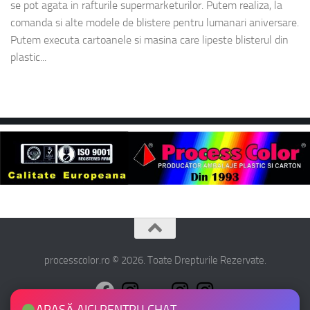
se pot agata in rafturile supermarketurilor. Putem realiza, la
comanda si alte modele de blistere pentru lumanari aniversare.
Putem executa cartoanele si masina care lipeste blisterul din
plastic...
processcolor.ro © 2026. Toate Drepturile Rezervate.