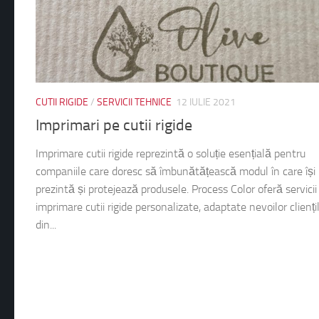
CUTII RIGIDE
/
SERVICII TEHNICE
12 IULIE 2021
Imprimari pe cutii rigide
Imprimare cutii rigide reprezintă o soluție esențială pentru
companiile care doresc să îmbunătățească modul în care își
prezintă și protejează produsele. Process Color oferă servicii
imprimare cutii rigide personalizate, adaptate nevoilor clienți
din...