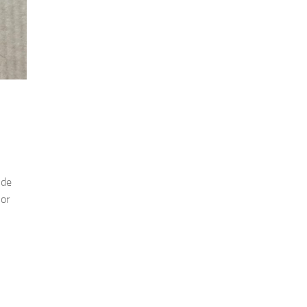
 de
lor