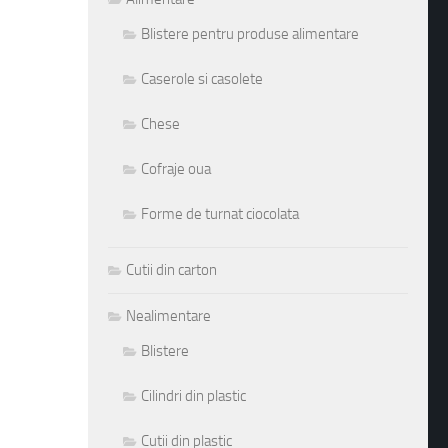
Blistere pentru produse alimentare
Caserole si casolete
Chese
Cofraje oua
Forme de turnat ciocolata
Cutii din carton
Nealimentare
Blistere
Cilindri din plastic
Cutii din plastic