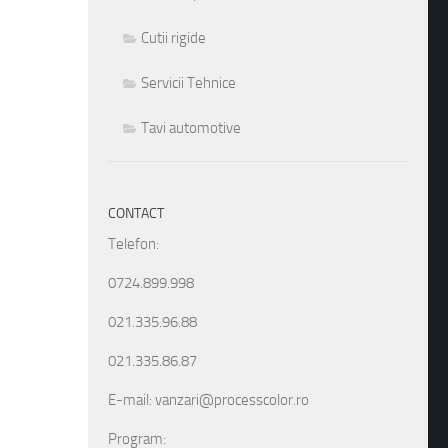
Cutii rigide
Servicii Tehnice
Tavi automotive
CONTACT
Telefon:
0724.899.998
021.335.96.88
021.335.86.87
E-mail: vanzari@processcolor.ro
Program: