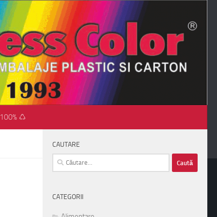
 100% ♺
CAUTARE
Caută
după:
CATEGORII
Alimentare