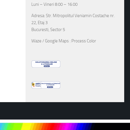
Luni – Vineri 8:00 – 16:00
Adresa: Str. Mitropolitul Veniamin Costache nr.
22, Etaj 3
Bucuresti, Sector 5
Waze / Google Maps : Process Color