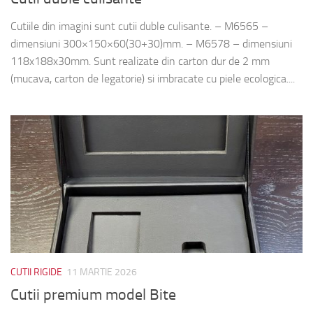
Cutiile din imagini sunt cutii duble culisante. – M6565 –
dimensiuni 300×150×60(30+30)mm. – M6578 – dimensiuni
118x188x30mm. Sunt realizate din carton dur de 2 mm
(mucava, carton de legatorie) si imbracate cu piele ecologica....
CUTII RIGIDE
11 MARTIE 2026
Cutii premium model Bite