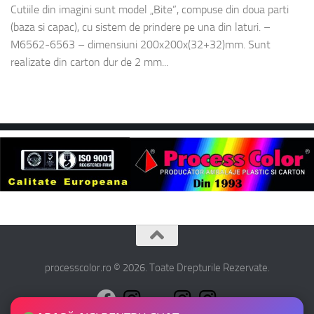
Cutiile din imagini sunt model „Bite”, compuse din doua parti
(baza si capac), cu sistem de prindere pe una din laturi. –
M6562-6563 – dimensiuni 200x200x(32+32)mm. Sunt
realizate din carton dur de 2 mm...
processcolor.ro © 2026. Toate Drepturile Rezervate.