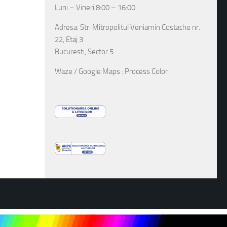
Luni – Vineri 8:00 – 16:00
Adresa: Str. Mitropolitul Veniamin Costache nr.
22, Etaj 3
Bucuresti, Sector 5
Waze / Google Maps : Process Color