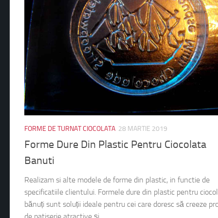
FORME DE TURNAT CIOCOLATA
28 MARTIE 2019
Forme Dure Din Plastic Pentru Ciocolata
Banuti
Realizam si alte modele de forme din plastic, in functie de
specificatiile clientului. Formele dure din plastic pentru cioco
bănuți sunt soluții ideale pentru cei care doresc să creeze p
de patiserie atractive și...