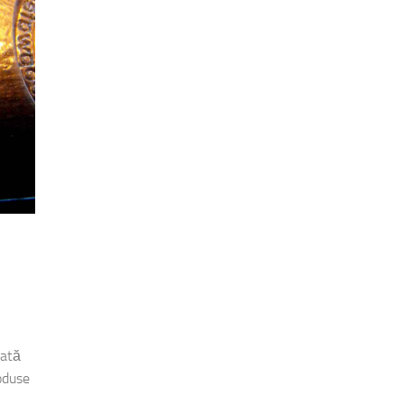
lată
roduse