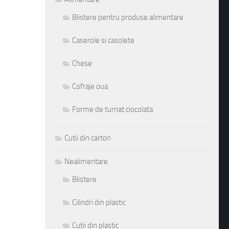
Blistere pentru produse alimentare
Caserole si casolete
Chese
Cofraje oua
Forme de turnat ciocolata
Cutii din carton
Nealimentare
Blistere
Cilindri din plastic
Cutii din plastic