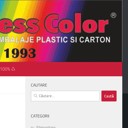
 100% ♺
CAUTARE
Caută
după:
CATEGORII
Alimentare