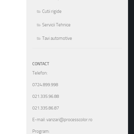
Cutii rigide
Servicii Tehnice
Tavi automotive
CONTACT
Telefon:
0724.899.998
021.335.96.88
021.335.86.87
E-mail: vanzari@processcolor.ro
Program: