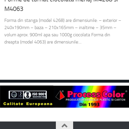
M4063
Forma din stanga (model 4268) are dimensiunile: – exterior –
240x190mm – baza – 210x165mm – inaltime – 35mm –
volum aprox. 900ml apa sau 1000g ciocolata Forma din
dreapta (model 4063) are dimensiunile:...