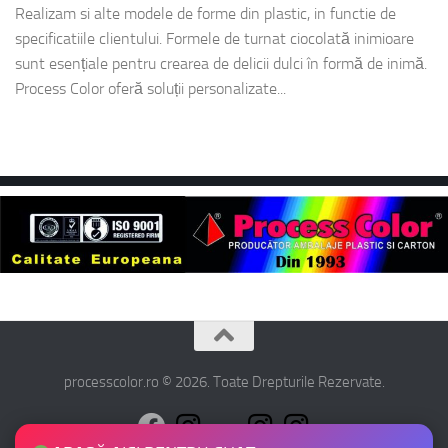
Realizam si alte modele de forme din plastic, in functie de
specificatiile clientului. Formele de turnat ciocolată inimioare
sunt esențiale pentru crearea de delicii dulci în formă de inimă.
Process Color oferă soluții personalizate...
processcolor.ro © 2026. Toate Drepturile Rezervate.