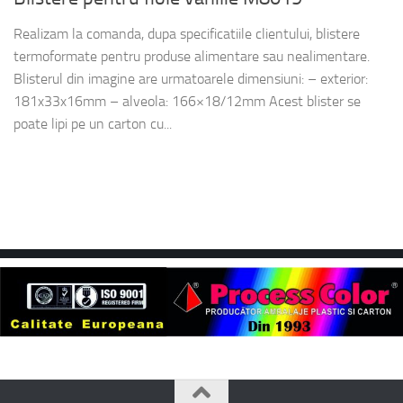
Realizam la comanda, dupa specificatiile clientului, blistere
termoformate pentru produse alimentare sau nealimentare.
Blisterul din imagine are urmatoarele dimensiuni: – exterior:
181x33x16mm – alveola: 166×18/12mm Acest blister se
poate lipi pe un carton cu...