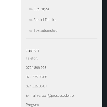
Cutii rigide
Servicii Tehnice
Tavi automotive
CONTACT
Telefon:
0724.899.998
021.335.96.88
021.335.86.87
E-mail: vanzari@processcolor.ro
Program: