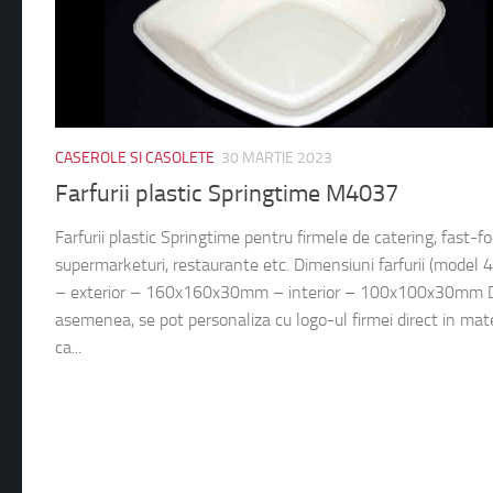
CASEROLE SI CASOLETE
30 MARTIE 2023
Farfurii plastic Springtime M4037
Farfurii plastic Springtime pentru firmele de catering, fast-fo
supermarketuri, restaurante etc. Dimensiuni farfurii (model 
– exterior – 160x160x30mm – interior – 100x100x30mm 
asemenea, se pot personaliza cu logo-ul firmei direct in mate
ca...