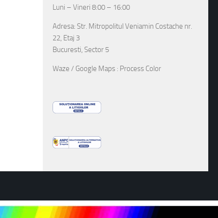
Luni – Vineri 8:00 – 16:00
Adresa: Str. Mitropolitul Veniamin Costache nr.
22, Etaj 3
Bucuresti, Sector 5
Waze / Google Maps : Process Color