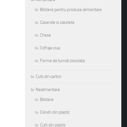
Blistere pentru produse alimentare
Caserole si casolete
Chese
Cofraje oua
Forme de turnat ciocolata
Cutii din carton
Nealimentare
Blistere
Cilindri din plastic
Cutii din plastic