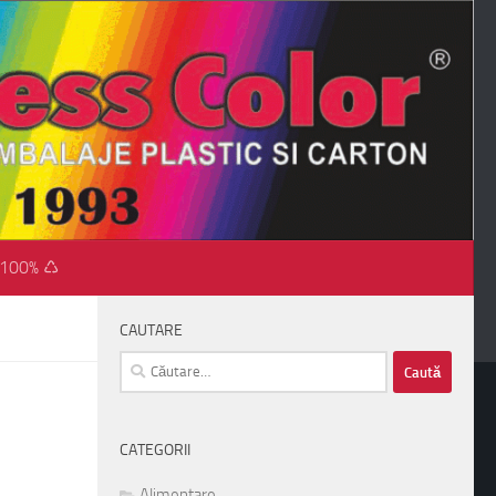
 100% ♺
CAUTARE
Caută
după:
CATEGORII
Alimentare