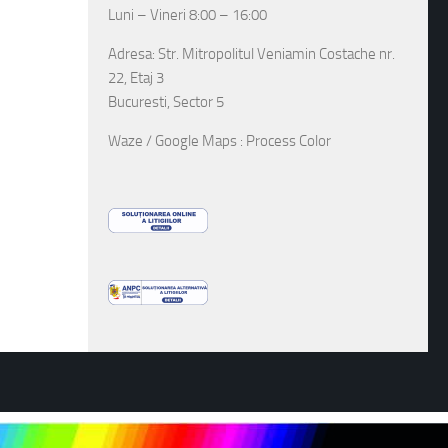
Luni – Vineri 8:00 – 16:00
Adresa: Str. Mitropolitul Veniamin Costache nr.
22, Etaj 3
Bucuresti, Sector 5
Waze / Google Maps : Process Color