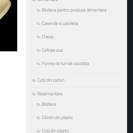
Blistere pentru produse alimentare
Caserole si casolete
Chese
Cofraje oua
Forme de turnat ciocolata
Cutii din carton
Nealimentare
Blistere
Cilindri din plastic
Cutii din plastic