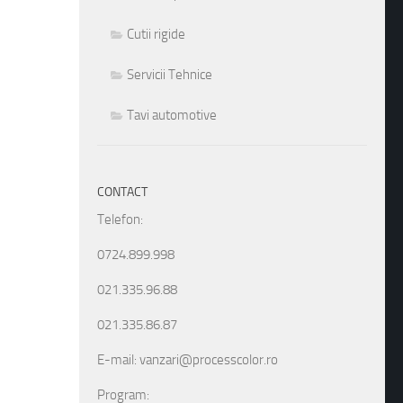
Cutii rigide
Servicii Tehnice
Tavi automotive
CONTACT
Telefon:
0724.899.998
021.335.96.88
021.335.86.87
E-mail: vanzari@processcolor.ro
Program: