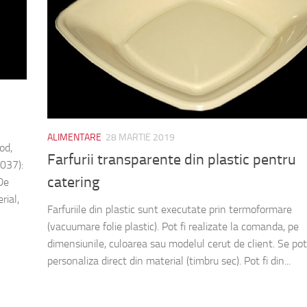
ALIMENTARE
28 MARTIE 2019
od,
Farfurii transparente din plastic pentru
4037):
catering
De
rial,
Farfuriile din plastic sunt executate prin termoformare
(vacuumare folie plastic). Pot fi realizate la comanda, pe
dimensiunile, culoarea sau modelul cerut de client. Se pot
personaliza direct din material (timbru sec). Pot fi din...