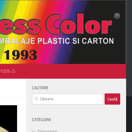
 100% ♺
CAUTARE
Caută
după:
CATEGORII
Alimentare