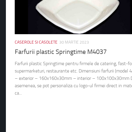
CASEROLE SI CASOLETE
30 MARTIE 2023
Farfurii plastic Springtime M4037
Farfurii plastic Springtime pentru firmele de catering, fast-fo
supermarketuri, restaurante etc. Dimensiuni farfurii (model 
– exterior – 160x160x30mm – interior – 100x100x30mm 
asemenea, se pot personaliza cu logo-ul firmei direct in mate
ca...