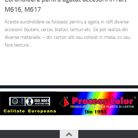
M616, M617
Aceste euroholdere se folosesc pentru a agata in raft diverse
accesorii: bijuterii, cercei, bratari, lanturi etc. Se pot realiza din
diverse materiale: – din carton alb sau colorat in masa, cu sau
fara textura...