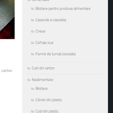
Blistere pentru produse alimentare
Caserole si casolete
Chese
Cofraje oua
Forme de turnat ciocolata
Cutii din carton
n carton
Nealimentare
Blistere
Cilindri din plastic
Cutii din plastic