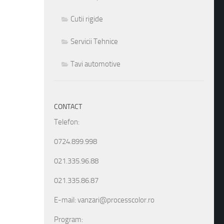
Cutii rigide
Servicii Tehnice
Tavi automotive
CONTACT
Telefon:
0724.899.998
021.335.96.88
021.335.86.87
E-mail: vanzari@processcolor.ro
Program: