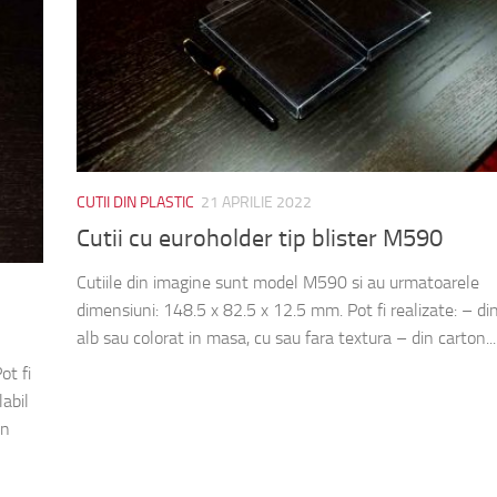
CUTII DIN PLASTIC
21 APRILIE 2022
Cutii cu euroholder tip blister M590
Cutiile din imagine sunt model M590 si au urmatoarele
dimensiuni: 148.5 x 82.5 x 12.5 mm. Pot fi realizate: – di
alb sau colorat in masa, cu sau fara textura – din carton...
ot fi
labil
in