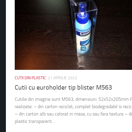
CUTII DIN PLASTIC
21 APRILIE 2022
Cutii cu euroholder tip blister M563
Cutiile din imagine sunt M563, dimensiuni: 52x52x205mm P
realizate: – din carton reciclat, complet biodegradabil si recic
– din carton alb sau colorat in masa, cu sau fara textura – d
plastic transparent....