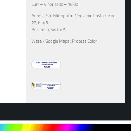
Luni – Vineri 8:00 – 16:00
Adresa: Str. Mitropolitul Veniamin Costache nr.
22, Etaj 3
Bucuresti, Sector 5
Waze / Google Maps : Process Color