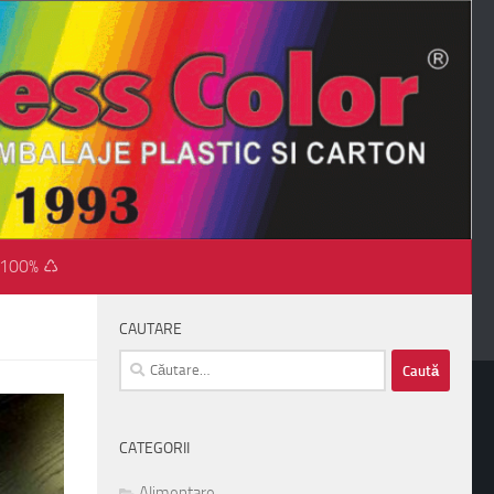
 100% ♺
CAUTARE
Caută
după:
CATEGORII
Alimentare