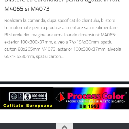
M4065 si M4073
Realizam la comanda, dupa specificatiile clientului, blistere
termoformate pentru produse alimentare sau nealimentare.
Blisterele din imagine are urmatoarele dimensiuni: M4065:
exterior 100x300x37mm, alveola 74x194x30mm, spatiu
carton 80x265mm M4073: exterior 100x300x37mm, alveola
65x145x30mm, spatiu carton...