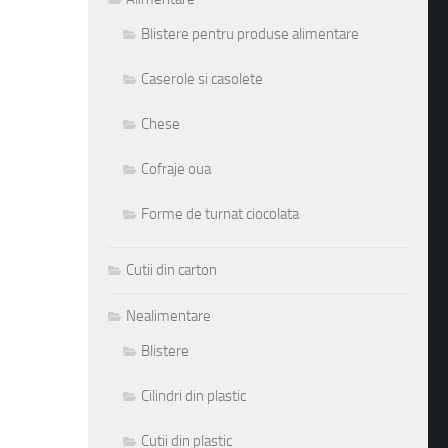
Blistere pentru produse alimentare
Caserole si casolete
Chese
Cofraje oua
Forme de turnat ciocolata
Cutii din carton
Nealimentare
Blistere
Cilindri din plastic
Cutii din plastic