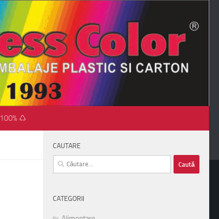
 100% ♺
CAUTARE
Caută
după:
CATEGORII
Alimentare