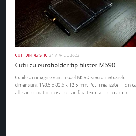
CUTII DIN PLASTIC
21 APRILIE 2022
Cutii cu euroholder tip blister M590
Cutiile din imagine sunt model M590 si au urmatoarele
dimensiuni: 148.5 x 82.5 x 12.5 mm. Pot fi realizate: – din c
alb sau colorat in masa, cu sau fara textura – din carton...