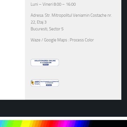
Luni – Vineri 8:00 – 16:00
Adresa: Str. Mitropolitul Veniamin Costache nr.
22, Etaj 3
Bucuresti, Sector 5
Waze / Google Maps : Process Color