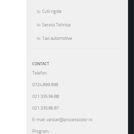
Cutii rigide
Servicii Tehnice
Tavi automotive
CONTACT
Telefon:
0724.899.998
021.335.96.88
021.335.86.87
E-mail: vanzari@processcolor.ro
Program: