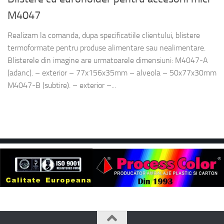
M4047
Realizam la comanda, dupa specificatiile clientului, blistere
termoformate pentru produse alimentare sau nealimentare.
Blisterele din imagine are urmatoarele dimensiuni: M4047-A
(adanc). – exterior – 77x156x35mm – alveola – 50x77x30mm
M4047-B (subtire). – exterior –...