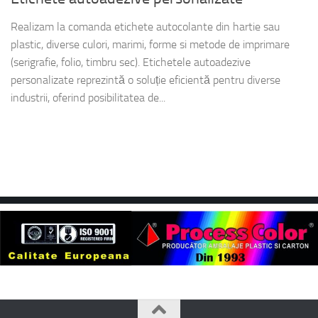
Realizam la comanda etichete autocolante din hartie sau
plastic, diverse culori, marimi, forme si metode de imprimare
(serigrafie, folio, timbru sec). Etichetele autoadezive
personalizate reprezintă o soluție eficientă pentru diverse
industrii, oferind posibilitatea de...