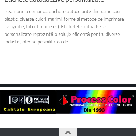
Realizam la comanda etichete autocolante din hartie sau
plastic, diverse culori, marimi, forme si metode de imprimare
(serigrafie, folio, timbru sec). Etichetele autoadezive
personalizate reprezintă o soluție eficientă pentru diverse
industrii, oferind posibilitatea de...