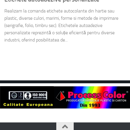
Realizam la comanda etichete autocolante din hartie sau
plastic, diverse culori, marimi, forme si metode de imprimare
(serigrafie, folio, timbru sec). Etichetele autoadezive
personalizate reprezintă o soluție eficientă pentru diverse
industrii, oferind posibilitatea de...