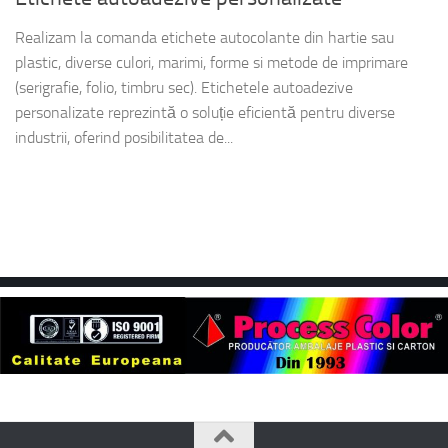
Realizam la comanda etichete autocolante din hartie sau
plastic, diverse culori, marimi, forme si metode de imprimare
(serigrafie, folio, timbru sec). Etichetele autoadezive
personalizate reprezintă o soluție eficientă pentru diverse
industrii, oferind posibilitatea de...