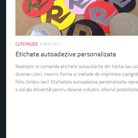
CUTII RIGIDE
6 MAI 2021
Etichete autoadezive personalizate
Realizam la comanda etichete autocolante din hartie sau pla
diverse culori, marimi, forme si metode de imprimare (serigraf
folio, timbru sec). Etichetele autoadezive personalizate repr
o soluție eficientă pentru diverse industrii, oferind posibilitate