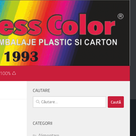
 100% ♺
CAUTARE
Caută
după:
CATEGORII
Alimentare