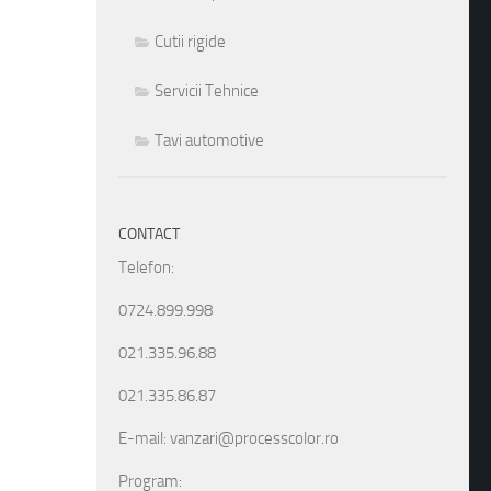
Cutii rigide
Servicii Tehnice
Tavi automotive
CONTACT
Telefon:
0724.899.998
021.335.96.88
021.335.86.87
E-mail: vanzari@processcolor.ro
Program: