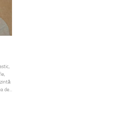
stic,
ie,
ezintă
a de...