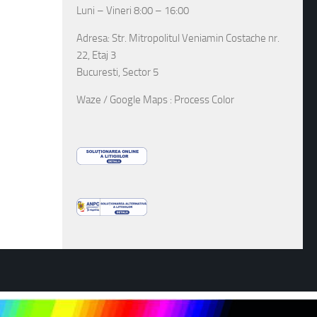
Luni – Vineri 8:00 – 16:00
Adresa: Str. Mitropolitul Veniamin Costache nr.
22, Etaj 3
Bucuresti, Sector 5
Waze / Google Maps : Process Color