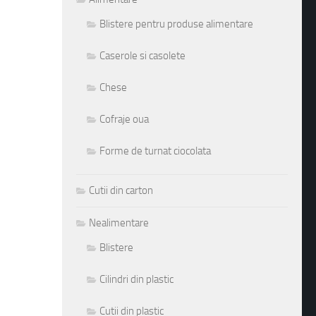
Blistere pentru produse alimentare
Caserole si casolete
Chese
Cofraje oua
Forme de turnat ciocolata
Cutii din carton
Nealimentare
Blistere
Cilindri din plastic
Cutii din plastic