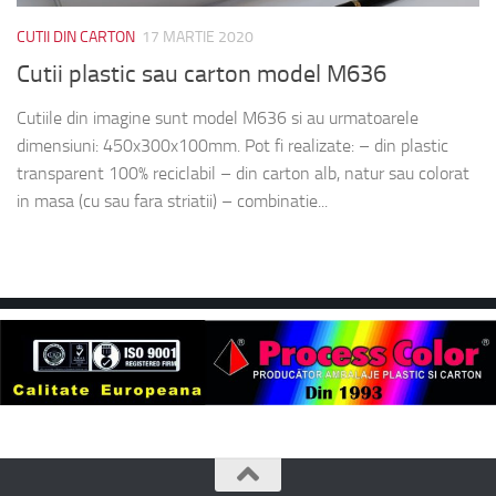
CUTII DIN CARTON
17 MARTIE 2020
Cutii plastic sau carton model M636
Cutiile din imagine sunt model M636 si au urmatoarele
dimensiuni: 450x300x100mm. Pot fi realizate: – din plastic
transparent 100% reciclabil – din carton alb, natur sau colorat
in masa (cu sau fara striatii) – combinatie...