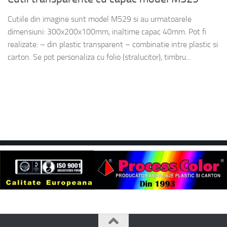
Cutiile din imagine sunt model M529 si au urmatoarele
dimensiuni: 300x200x100mm, inaltime capac 40mm. Pot fi
realizate: – din plastic transparent – combinatie intre plastic si
carton. Se pot personaliza cu folio (stralucitor), timbru...