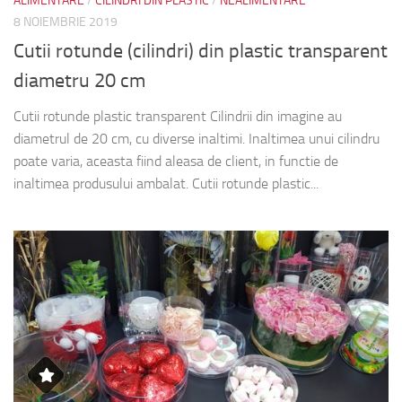
ALIMENTARE
/
CILINDRI DIN PLASTIC
/
NEALIMENTARE
8 NOIEMBRIE 2019
Cutii rotunde (cilindri) din plastic transparent
diametru 20 cm
Cutii rotunde plastic transparent Cilindrii din imagine au
diametrul de 20 cm, cu diverse inaltimi. Inaltimea unui cilindru
poate varia, aceasta fiind aleasa de client, in functie de
inaltimea produsului ambalat. Cutii rotunde plastic...