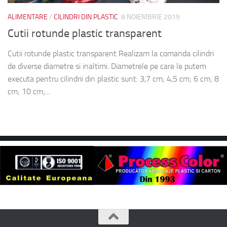
ALIMENTARE
/
CILINDRI DIN PLASTIC
8 NOIEMBRIE 2019
Cutii rotunde plastic transparent
Cutii rotunde plastic transparent Realizam la comanda cilindri
de diverse diametre si inaltimi. Diametrele pe care le putem
executa pentru cilindrii din plastic sunt: 3,7 cm; 4,5 cm; 6 cm; 8
cm; 10 cm;...