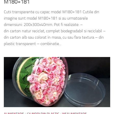
M180+181
Cutii transparente cu capac model M180+181 Cutiile din
imagine sunt model M180+181 si au urmatoarele
dimensiuni: 200x300x40mm. Pot fi realizate: –
din carton natur reciclat, complet biodegradabil si reciclabil –
din carton alb sau colorat in masa, cu sau fara textura – din
plastic transparent – combinatie...