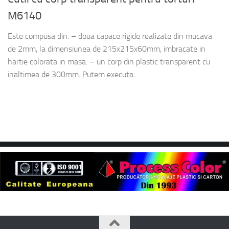
M6140
Este compusa din: – doua capace rigide realizate din mucava
de 2mm, la dimensiunea de 215x215x60mm, imbracate in
hartie colorata in masa. – un corp din plastic transparent cu
inaltimea de 300mm. Putem executa...