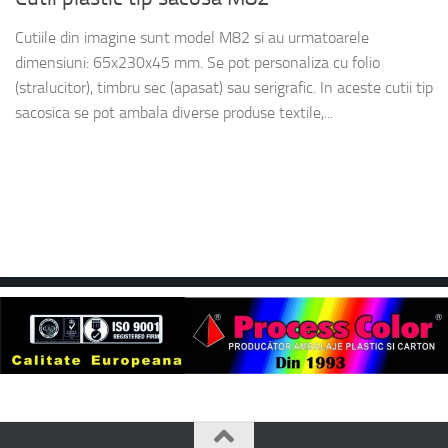
Cutiile din imagine sunt model M82 si au urmatoarele
dimensiuni: 65x230x45 mm. Se pot personaliza cu folio
(stralucitor), timbru sec (apasat) sau serigrafic. In aceste cutii tip
sacosica se pot ambala diverse produse textile,...